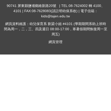
90741 屏東縣鹽埔鄉維新路20號 | TEL:08-7624002 轉 4100、
4101 | FAX:08-7628083(請註明幼保系收) | 電子信箱：
kids@tajen.edu.tw
網頁資料維護：幼兒保育系 劉梁小姐 #4101 (學期期間系助上班時
間為周一，二，三、四及週日 08:00-17:00，寒暑假期間恢復周一至
周五)
網頁管理