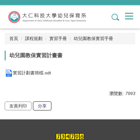
跳
到
1
主
要
內
容
首頁
課程規劃
實習手冊
幼兒園教保實習手冊
區
幼兒園教保實習計畫書
實習計劃書簡檔.odt
瀏覽數:
7993
友善列印
分享