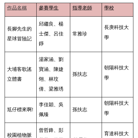
作品名稱
參賽學生
指導老師
學校
邱繼良、楊
長庚科技大
長腳先生的
士傑、呂佳
常雅珍
學
星球冒險記
錚
湯家涵、劉
朝陽科技大
大埔客歌謠
寶涵、陳婕
孫扶志
學
立體書
翎、林玟
倩、梁雅琇
朝陽科技大
李佳穎、吳
尪仔標來啊!
孫扶志
學
佩臻
曾哲鋒、彭
育達科技大
校園植物脈