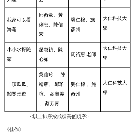
邱彥豪、黃
大仁科技大
我家可以看
龔仁棉、施
俐慈、陳信
學
海龜
彥州
宏
大仁科技大
小小水探險
趙慧禎、陳
周裕惠 老師
學
家
心如
吳信玲 、陳
大仁科技大
「頂瓜瓜」
靖蓉、 邱
琟
龔仁棉 、施
學
闖關桌遊
喧、
歐淑美
彥州
、 蔡芳青
<
以上排序按成績高低順序>
《佳作》