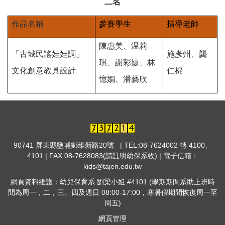
二名
作品名稱
參賽學生
指導老師
陳惠美、温莉
「古城民謠娃娃調」
施彥州、龔
琪、謝彩婕、林
文化創意教具設計
仁棉
憶嫺、潘藝欣
90741 屏東縣鹽埔鄉維新路20號 | TEL:08-7624002 轉 4100、
4101 | FAX:08-7628083(請註明幼保系收) | 電子信箱：
kids@tajen.edu.tw
網頁資料維護：幼兒保育系 劉梁小姐 #4101 (學期期間系助上班時
間為周一，二，三、四及週日 08:00-17:00，寒暑假期間恢復周一至
周五)
網頁管理