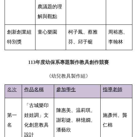
農議題的理
解與觀點
創新創業組
童心樂園
柯子鳳、蔡雅
周裕惠、
特別獎
芬、邱于榳
李翰林
113
年度
幼保系
專題製作教具創作競賽
《幼兒教具製作組》
名次
作品名稱
參加學生
指導老師
「古城樂印
陳惠美、温莉琪、
第一
娃娃調」文
施彥州、龔
謝彩婕、林憶嫺、
名
化創意教具
仁棉
潘藝欣
設計