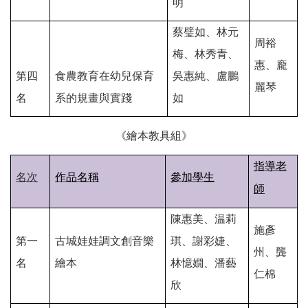
明
蔡璧如、林元
周裕
梅、林秀青、
惠、龐
第四
食農教育在幼兒保育
吳惠純、盧鵬
麗琴
名
系的規畫與實踐
如
《繪本教具組》
指導老
名次
作品名稱
參加學生
師
陳惠美、温莉
施彥
第一
古城娃娃調文創音樂
琪、謝彩婕、
州、龔
名
繪本
林憶嫺、潘藝
仁棉
欣