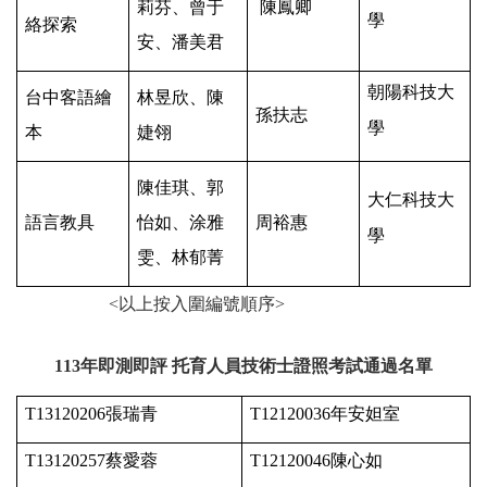
莉芬、曾于
陳鳳卿
學
絡探索
安、潘美君
朝陽科技大
台中客語繪
林昱欣、陳
孫扶志
學
本
婕翎
陳佳琪、郭
大仁科技大
語言教具
怡如、涂雅
周裕惠
學
雯、林郁菁
<
以上按入圍編號順序>
113
年即測即評 托育人員技術士證照考試通過名單
T13120206
張瑞青
T12120036
年安妲室
T13120257
蔡愛蓉
T12120046
陳心如