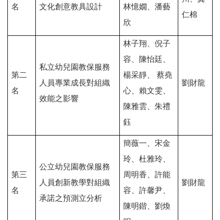
名
文化創意教具設計
林憶嫺、潘藝
仁棉
欣
林子翔、倪子
容、陳怡廷、
私立幼兒園教保服務
第二
楊采靜、 蔡堯
人員專業成長對組織
劉財龍
名
心、賴文雯、
效能之影響
陳雅雲、朱禮
鈺
簡薇一、宋金
玲、杜雅玲、
公立幼兒園教保服務
第三
周明香、許能
人員創新教學對組織
劉財龍
名
容、許馨尹、
承諾之預測立分析
陳明鍇、劉煥