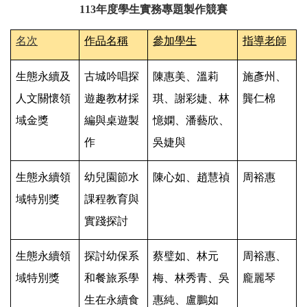
113
年度學生實務專題製作競賽
名次
作品名稱
參加學生
指導老師
生態永續及
古城吟唱探
陳惠美、溫莉
施彥州、
人文關懷領
遊趣教材採
琪、謝彩婕、林
龔仁棉
域金獎
編與桌遊製
憶嫻、潘藝欣、
作
吳婕與
生態永續領
幼兒園節水
陳心如、趙慧禎
周裕惠
域特別獎
課程教育與
實踐探討
生態永續領
探討幼保系
蔡璧如、林元
周裕惠、
域特別獎
和餐旅系學
梅、林秀青、吳
龐麗琴
生在永續食
惠純、盧鵬如