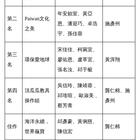
年安妲室、黃亞
第二
Paiwan
文化
恩、潘迎巧、卓浩
施彥州
名
之美
宇、孫佳蓉
宋佳佳、柯琬宜、
第三
環保愛地球
廖佑恩、盧莘宜、
黃湃翔
名
張名汝、邱于榳
吳信玲、陳靖蓉 、
第四
頂瓜瓜教具
龔仁棉、施
邱琟喧 、歐淑美 、
名
操作組
彥州
蔡芳青
海洋永續，
邱彥豪、黃俐慈、
佳作
龔仁棉
世界龜寶
陳信宏