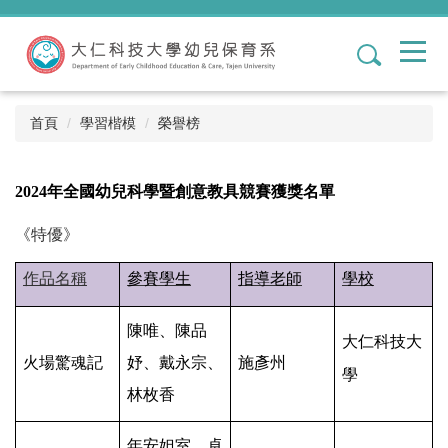
跳
到
1
主
要
內
容
首頁
學習楷模
榮譽榜
區
2024
年全國幼兒科學暨創意教具競賽獲獎名單
《特優》
作品名稱
參賽學生
指導老師
學校
陳唯、陳品
大仁科技大
火場驚魂記
妤、戴永宗、
施彥州
學
林枚香
年安妲室、卓