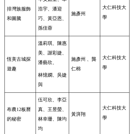
大仁科技大
排灣族服飾
浩宇、潘迎
施彥州
學
和圖騰
巧、黃亞恩、
孫佳蓉
溫莉琪、陳惠
美、謝彩婕、
大仁科技大
恆美古城探
施彥州 、龔
潘藝欣、
學
遊趣
仁棉
林憶嫻、吳婕
與
伍可欣、李亞
大仁科技大
布農12板曆
真、王昱螢、
黃湃翔
學
的秘密
林幸珊、陳均
均