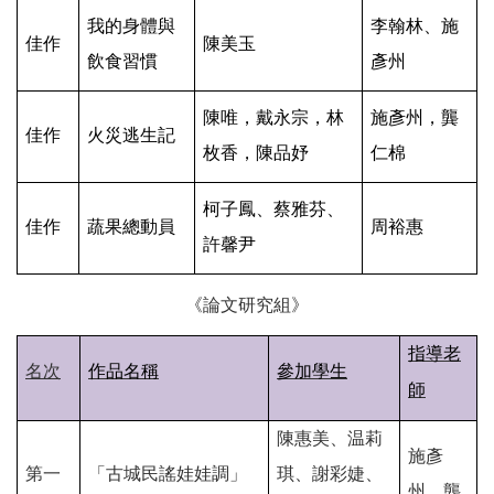
我的身體與
李翰林、施
佳作
陳美玉
飲食習慣
彥州
陳唯，戴永宗，林
施彥州，龔
佳作
火災逃生記
枚香，陳品妤
仁棉
柯子鳳、蔡雅芬、
佳作
蔬果總動員
周裕惠
許馨尹
《論文研究組》
指導老
名次
作品名稱
參加學生
師
陳惠美、温莉
施彥
第一
「古城民謠娃娃調」
琪、謝彩婕、
州、龔