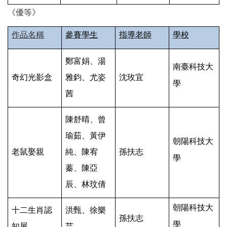
《優等》
作品名稱
參賽學生
指導老師
學校
鄭富娟、湯
南臺科技大
奇幻光影盒
雅鈞、尤姿
沈玫宜
學
茜
陳舒晴、曾
瑜茹、黃伊
朝陽科技大
老鼠娶親
純、陳宥
孫扶志
學
蓁、陳亞
辰、林玟倩
朝陽科技大
十二生肖認
洪甄、徐樂
孫扶志
學
知屋
芸