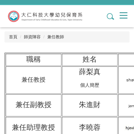
跳
到
1
主
要
內
容
首頁
師資陣容
兼任教師
區
職稱
姓名
薛梨真
兼任教授
個人簡歷
兼任副教授
朱進財
兼任助理教授
李曉蓉